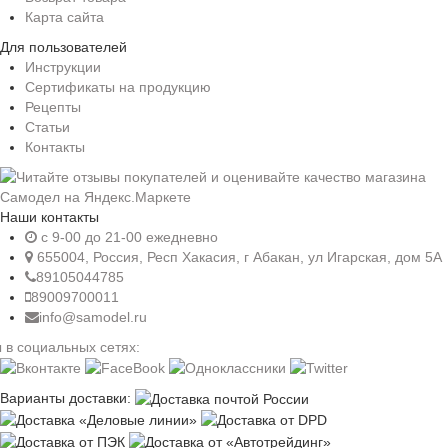
Карта сайта
Для пользователей
Инструкции
Сертификаты на продукцию
Рецепты
Статьи
Контакты
Наши контакты
c 9-00 до 21-00 ежедневно
655004, Россия, Респ Хакасия, г Абакан, ул Игарская, дом 5А
89105044785
89009700011
info@samodel.ru
 в социальных сетях:
Варианты доставки: