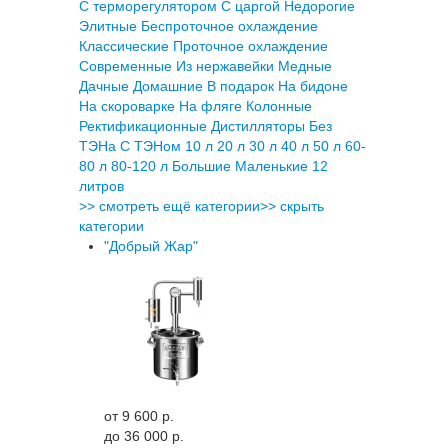
С терморегулятором
С царгой
Недорогие
Элитные
Беспроточное охлаждение
Классические
Проточное охлаждение
Современные
Из нержавейки
Медные
Дачные
Домашние
В подарок
На бидоне
На скороварке
На фляге
Колонные
Ректификационные
Дистилляторы
Без
ТЭНа
С ТЭНом
10 л
20 л
30 л
40 л
50 л
60-
80 л
80-120 л
Большие
Маленькие
12
литров
>> смотреть ещё категории
>> скрыть
категории
"Добрый Жар"
от 9 600 p.
до 36 000 p.