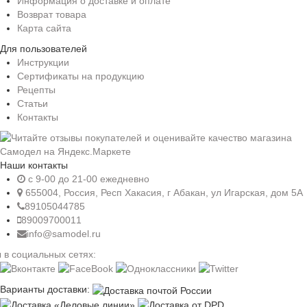
Информация о доставке и оплате
Возврат товара
Карта сайта
Для пользователей
Инструкции
Сертификаты на продукцию
Рецепты
Статьи
Контакты
Наши контакты
c 9-00 до 21-00 ежедневно
655004, Россия, Респ Хакасия, г Абакан, ул Игарская, дом 5А
89105044785
89009700011
info@samodel.ru
 в социальных сетях:
Варианты доставки: