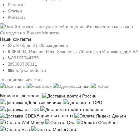
Рецепты
Статьи
Контакты
Наши контакты
c 9-00 до 21-00 ежедневно
655004, Россия, Респ Хакасия, г Абакан, ул Игарская, дом 5А
89105044785
89009700011
info@samodel.ru
 в социальных сетях:
Варианты доставки:
Варианты оплаты: