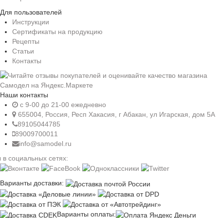
Для пользователей
Инструкции
Сертификаты на продукцию
Рецепты
Статьи
Контакты
Наши контакты
c 9-00 до 21-00 ежедневно
655004, Россия, Респ Хакасия, г Абакан, ул Игарская, дом 5А
89105044785
89009700011
info@samodel.ru
 в социальных сетях:
Варианты доставки:
Варианты оплаты: